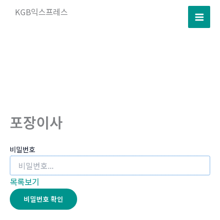
콘
KGB익스프레스
텐
츠
로
건
너
뛰
기
포장이사
비밀번호
목록보기
비밀번호 확인