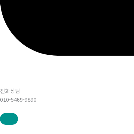
전화상담
010-5469-9890
콘