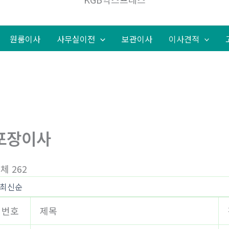
원룸이사
사무실이전
보관이사
이사견적
포장이사
체 262
번호
제목