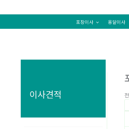
텐
츠
로
포장이사
용달이사
건
너
뛰
기
이사견적
전