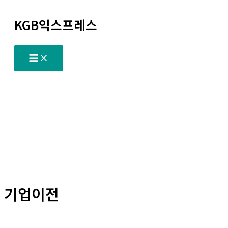
콘
KGB익스프레스
텐
츠
로
건
너
뛰
기
기업이전