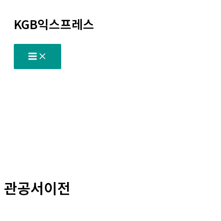
콘
KGB익스프레스
텐
츠
로
건
너
뛰
기
관공서이전