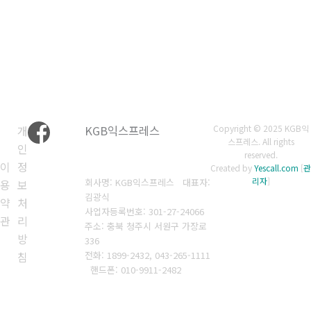
개
KGB익스프레스
Copyright © 2025 KGB익
스프레스. All rights
인
reserved.
이
정
Created by
Yescall.com
[
관
리자
]
회사명: KGB익스프레스 대표자:
용
보
김광식
약
처
사업자등록번호: 301-27-24066
관
리
주소: 충북 청주시 서원구 가장로
방
336
전화: 1899-2432, 043-265-1111
침
핸드폰: 010-9911-2482