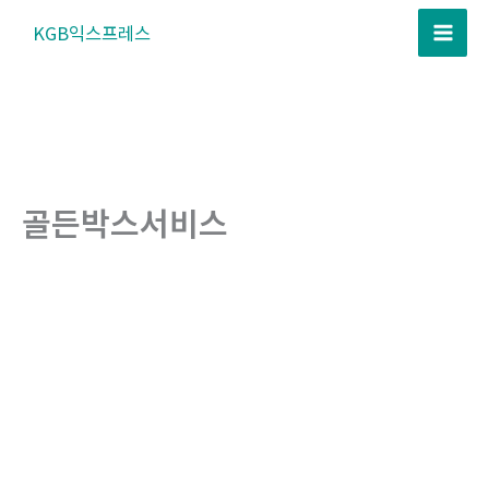
콘
KGB익스프레스
텐
츠
로
건
너
뛰
골든박스서비스
기