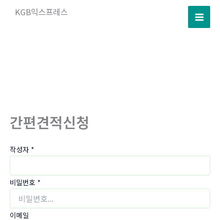
콘
KGB익스프레스
텐
츠
로
건
너
뛰
기
간편견적신청
작성자
*
비밀번호
*
이메일